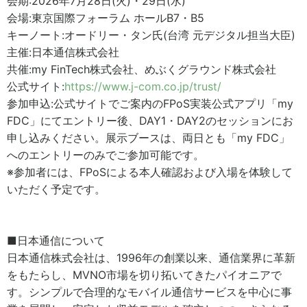
会期:2026年7月28日(火)・29日(水)
会場:東京国際フォーラム ホールB7・B5
キーノート:オードリー・タン氏(台湾 元デジタル担当大臣)
主催:日本通信株式会社
共催:my FinTech株式会社、めぶくグラウンド株式会社
公式サイト:
https://www.j-com.co.jp/trust/
参加申込:公式サイトでご案内のFPoS実装公式アプリ「my
FDC」にてエントリー後、DAY1・DAY2のセッションにお
申し込みください。展示ブースは、両日とも「my FDC」
へのエントリーのみでご参加可能です。
※参加者には、FPoSによる本人確認および入場を体験して
いただく予定です。
■日本通信について
日本通信株式会社は、1996年の創業以来、通信業界に革新
をもたらし、MVNO市場を切り拓いてきたパイオニアで
す。シンプルで合理的なモバイル通信サービスを中心に事