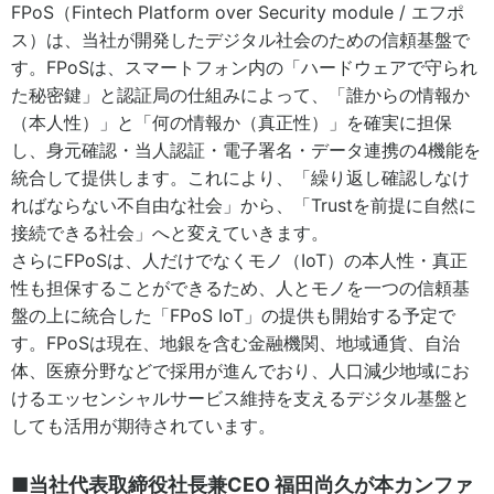
FPoS（Fintech Platform over Security module / エフポ
ス）は、当社が開発したデジタル社会のための信頼基盤で
す。FPoSは、スマートフォン内の「ハードウェアで守られ
た秘密鍵」と認証局の仕組みによって、「誰からの情報か
（本人性）」と「何の情報か（真正性）」を確実に担保
し、身元確認・当人認証・電子署名・データ連携の4機能を
統合して提供します。これにより、「繰り返し確認しなけ
ればならない不自由な社会」から、「Trustを前提に自然に
接続できる社会」へと変えていきます。
さらにFPoSは、人だけでなくモノ（IoT）の本人性・真正
性も担保することができるため、人とモノを一つの信頼基
盤の上に統合した「FPoS IoT」の提供も開始する予定で
す。FPoSは現在、地銀を含む金融機関、地域通貨、自治
体、医療分野などで採用が進んでおり、人口減少地域にお
けるエッセンシャルサービス維持を支えるデジタル基盤と
しても活用が期待されています。
■当社代表取締役社長兼CEO 福田尚久が本カンファ