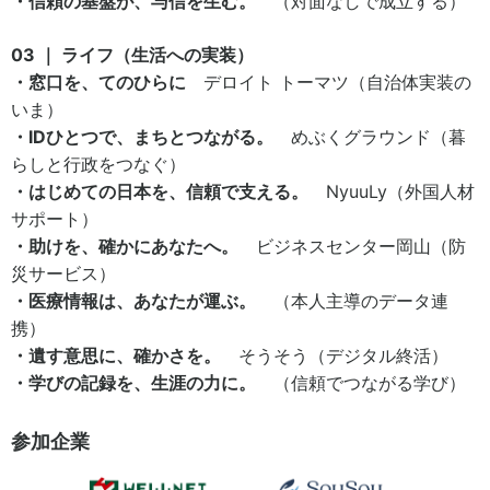
・信頼の基盤が、与信を生む。
（対面なしで成立する）
03 ｜ ライフ（生活への実装）
・窓口を、てのひらに
デロイト トーマツ（自治体実装の
いま）
・IDひとつで、まちとつながる。
めぶくグラウンド（暮
らしと行政をつなぐ）
・はじめての日本を、信頼で支える。
NyuuLy（外国人材
サポート）
・助けを、確かにあなたへ。
ビジネスセンター岡山（防
災サービス）
・医療情報は、あなたが運ぶ。
（本人主導のデータ連
携）
・遺す意思に、確かさを。
そうそう（デジタル終活）
・学びの記録を、生涯の力に。
（信頼でつながる学び）
参加企業