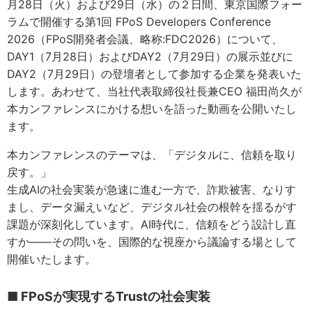
月28日（火）および29日（水）の２日間、東京国際フォー
ラムで開催する第1回 FPoS Developers Conference
2026（FPoS開発者会議、略称:FDC2026）について、
DAY1（7月28日）およびDAY2（7月29日）の展示並びに
DAY2（7月29日）の登壇者として参加する企業を発表いた
します。あわせて、当社代表取締役社長兼CEO 福田尚久が
本カンファレンスにかける想いを語った動画を公開いたし
ます。
本カンファレンスのテーマは、「デジタルに、信頼を取り
戻す。」
生成AIの社会実装が急速に進む一方で、詐欺被害、なりす
まし、データ漏えいなど、デジタル社会の根幹を揺るがす
課題が深刻化しています。AI時代に、信頼をどう設計し直
すか――その問いを、国際的な視座から議論する場として
開催いたします。
■ FPoSが実現するTrustの社会実装