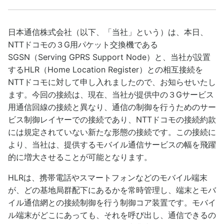
日本通信株式会社（以下、「当社」という）は、本日、
NTTドコモの３G用パケット交換機である
SGSN（Serving GPRS Support Node）と、当社が設置
するHLR（Home Location Register）との相互接続を
NTTドコモに対して申し入れましたので、お知らせいたし
ます。今回の接続は、現在、当社が提供中の３Gサービス
用通信回線の接続と異なり、通信の制御を行うためのサー
ビス制御レイヤーでの接続であり、NTTドコモの接続約款
には規定されていない新たな形態の接続です。この接続に
より、当社は、提供するモバイル通信サービスの幅を飛躍
的に増大させることが可能となります。
HLRは、携帯電話やスマートフォンなどのモバイル端末
が、どの基地局群配下にあるかを常時管理し、端末とモバ
イル通信網との接続制御を行う制御コア装置です。モバイ
ル端末がどこにあっても、それを呼び出し、通信できるの