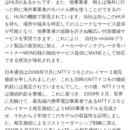
はHLRがあるからです。また、他事業者、例えば海外に行
った時に海外事業者のモバイル網を使うことができるの
も、HLRの機能で実現されています。当社は自らこのHLR
を持ち、場所や端末を特定してのユニークなサービス提供
が可能となり、他事業者の追随を許さぬ幅広い付加価値サ
ービスを実現できます。これにより、 自社b-mobileブラ
ンド製品の差別化に加え、メーカーやインテグレータ等パ
ートナーMVNO様の独自サービス提供にMVNEとして対応
できる状況が強化されます。
日本通信は2006年11月にNTTドコモとのレイヤー２相互
接続を申し入れましたが、これも当時のNTTドコモの接続
約款には規定されていませんでした。その後、NTTドコモ
は接続約款を整備し、これに基づき、2009年３月、世界
に先駆けて、最先端の携帯電話事業者であるNTTドコモと
のレイヤー２相互接続によりMSO事業モデルを完成さ
せ、それから２年強でこのモデルの収益性を証明しまし
た。相互接続によるコストリーダーシップ戦略に加え、